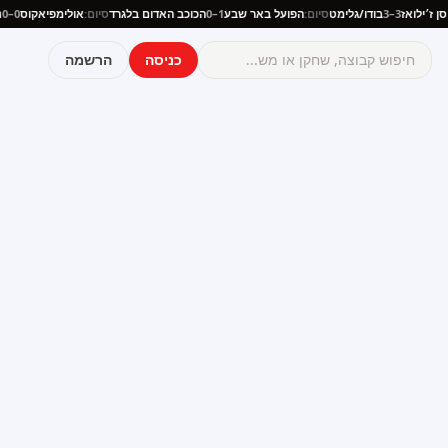
ניון סן ז׳ילואז
3–3
בודו/גלימט
סיום:
הפועל באר שבע
1–0
הכוכב האדום בלגרד
סיום:
אולימפיאקוס
–0
כניסה
הרשמה