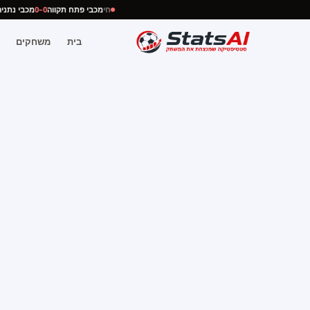
חי
מכבי פתח תקווה
0–0
מכבי נ
בית
משחקים