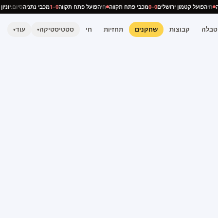
תניה
חי
הפועל קטמון ירושלים
0–0
מכבי פתח תקווה
חי
הפועל פתח תקווה
0–1
מכבי נתניה
סיום:
יו
טבלה
קבוצות
שחקנים
תחזיות
חי
סטטיסטיקה
עוד
▾
▾