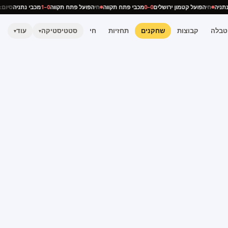
י נתניה
חי
הפועל קטמון ירושלים
0–0
מכבי פתח תקווה
חי
הפועל פתח תקווה
0–1
מכבי נתניה
סי
טבלה
קבוצות
שחקנים
תחזיות
חי
סטטיסטיקה
עוד
▾
▾