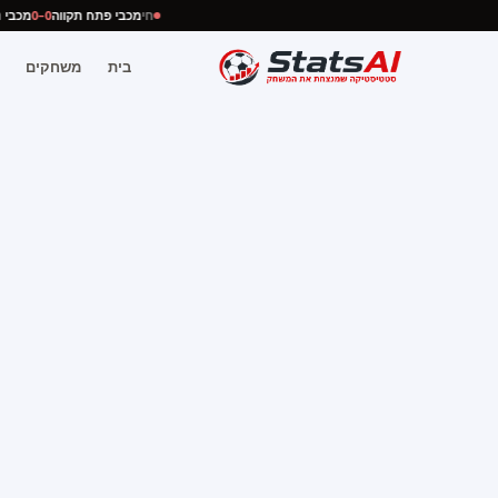
חי
מכבי פתח תקווה
0–0
מכב
בית
משחקים