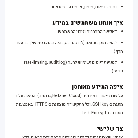
נתוני בריאות, מימון, או מידע רגיש אחר.
איך אנחנו משתמשים במידע
לאפשר התחברות וזיהוי המשתמש.
להציג תוכן מותאם (לדוגמה: הקבוצה המועדפת שלך בראש
הדף).
למניעת זיופים ושימוש לרעה (rate-limiting, audit log
פנימי).
איפה המידע מאוחסן
על שרת ייעודי באירופה (Hetzner Cloud, גרמניה). הגישה אליו
מוגנת ב-SSH key, וכל התקשורת מוצפנת ב-HTTPS באמצעות
תעודה מ-Let's Encrypt.
צד שלישי
אנחנו שואבים נתוני כדורגל ציבוריים מהמקורות הבאים, ללא