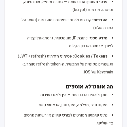
פרטי חשבון:
אם נרשמת — כתובת אימייל, שם תצוגה,
וסיסמה מוצפנת (bcrypt).
העדפות:
קבוצות וליגות שסימנת כמועדפות (נשמר על
השרת שלנו).
מידע טכני:
כתובת IP, סוג מכשיר, גרסת אפליקציה —
לצורך אבטחה ואבחון תקלות.
Cookies / Tokens:
אסימוני הזדהות (JWT + refresh)
הנשמרים מקומית על המכשיר. ה-refresh token נשמר ב-
Keychain של iOS.
מה אנחנו
לא
אוספים
תוכן צ'אטים או הודעות — אין צ'אט בשירות.
מיקום פיזי, מצלמה, מיקרופון, או אנשי קשר.
נתוני שימוש מפורטים לצורכי שיווק או רשתות פרסום
צד-שלישי.