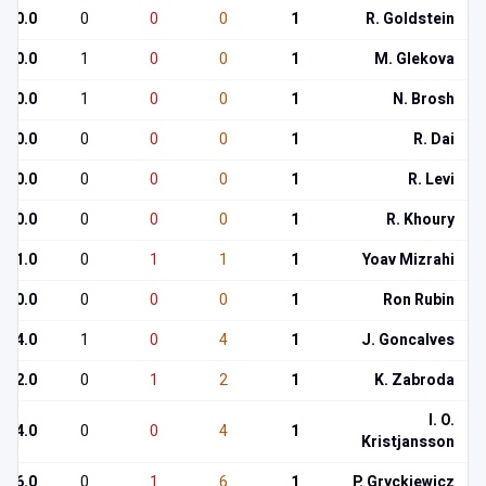
0.0
0
0
0
1
R. Goldstein
0.0
1
0
0
1
M. Glekova
0.0
1
0
0
1
N. Brosh
0.0
0
0
0
1
R. Dai
0.0
0
0
0
1
R. Levi
0.0
0
0
0
1
R. Khoury
1.0
0
1
1
1
Yoav Mizrahi
0.0
0
0
0
1
Ron Rubin
4.0
1
0
4
1
J. Goncalves
2.0
0
1
2
1
K. Zabroda
I. O.
4.0
0
0
4
1
Kristjansson
6.0
0
1
6
1
P. Gryckiewicz