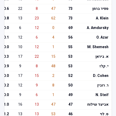
ספיר ברמן
73
47
8
22
0.6
0.8
13
23
62
73
A. Klein
0.0
6
12
0
69
A. Amdursky
0.1
12
6
4
56
O. Azar
0.0
10
12
1
55
M. Shemesh
א. ביראן
53
15
22
17
0.3
י. קלז
53
48
8
9
0.9
0.0
17
15
2
52
D. Cohen
ר. רובין
50
8
9
12
0.2
0.0
9
6
1
49
N. Steif
אביעד שילוח
47
47
13
16
1.0
ס. לוי
46
53
13
13
1.2