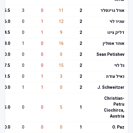
אורל גרינפלד
2
11
0
3
5.5
שניר לוי
2
12
1
0
6.0
דליק צינו
2
9
1
0
4.5
אוהד אסולין
2
16
0
1
8.0
0.0
0
0
0
2
Sean Petishev
גל לוי
2
15
0
0
7.5
נאיל עודה
2
3
1
0
1.5
0.0
1
1
0
2
J. Schweitzer
Christian-
Petru
5.0
0
0
5
1
Ciochirca,
Austria
0.0
0
0
0
1
O. Paz