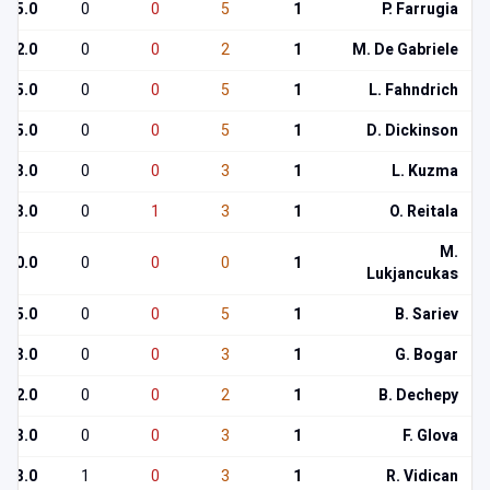
5.0
0
0
5
1
P. Farrugia
2.0
0
0
2
1
M. De Gabriele
5.0
0
0
5
1
L. Fahndrich
5.0
0
0
5
1
D. Dickinson
3.0
0
0
3
1
L. Kuzma
3.0
0
1
3
1
O. Reitala
M.
0.0
0
0
0
1
Lukjancukas
5.0
0
0
5
1
B. Sariev
3.0
0
0
3
1
G. Bogar
2.0
0
0
2
1
B. Dechepy
3.0
0
0
3
1
F. Glova
3.0
1
0
3
1
R. Vidican