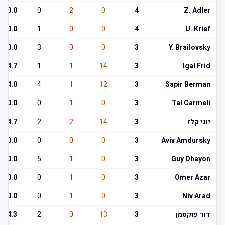
0.0
0
2
0
4
Z. Adler
0.0
1
0
0
4
U. Krief
0.0
3
0
0
3
Y. Brailovsky
4.7
1
1
14
3
Igal Frid
4.0
4
1
12
3
Sapir Berman
0.0
0
1
0
3
Tal Carmeli
יוני קלז
3
14
2
2
4.7
0.0
0
0
0
3
Aviv Amdursky
0.0
5
1
0
3
Guy Ohayon
0.0
0
1
0
3
Omer Azar
0.0
0
1
0
3
Niv Arad
דוד פוקסמן
3
13
0
2
4.3