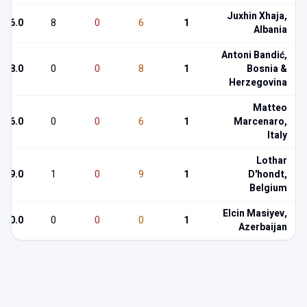
Juxhin Xhaja,
6.0
8
0
6
1
Albania
Antoni Bandić,
8.0
0
0
8
1
Bosnia &
Herzegovina
Matteo
6.0
0
0
6
1
Marcenaro,
Italy
Lothar
9.0
1
0
9
1
D'hondt,
Belgium
Elcin Masiyev,
0.0
0
0
0
1
Azerbaijan