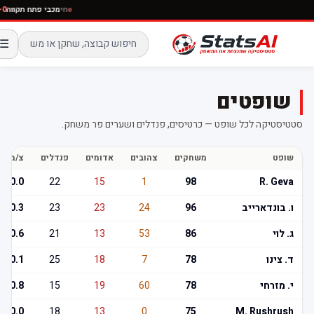
חי
מכבי פתח תקוו
☰
שופטים
סטטיסטיקה לכל שופט — כרטיסים, פנדלים ושערים פר משחק.
שופט
משחקים
צהובים
אדומים
פנדלים
צ/מ
ש
0.0
22
15
1
98
R. Geva
ו. בונדארייב
96
24
23
23
0.3
ג. לוי
86
53
13
21
0.6
ד. צינו
78
7
18
25
0.1
י. מזרחי
78
60
19
15
0.8
0.0
18
13
0
75
M. Rushrush