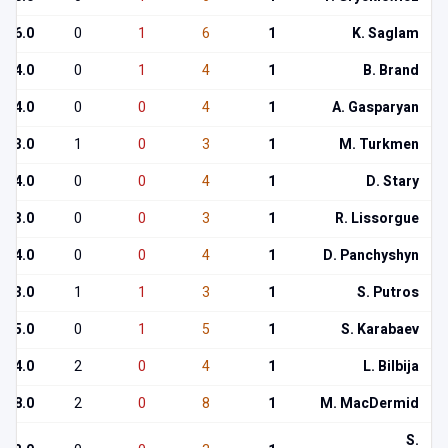
6.0
0
1
6
1
K. Saglam
4.0
0
1
4
1
B. Brand
4.0
0
0
4
1
A. Gasparyan
3.0
1
0
3
1
M. Turkmen
4.0
0
0
4
1
D. Stary
3.0
0
0
3
1
R. Lissorgue
4.0
0
0
4
1
D. Panchyshyn
3.0
1
1
3
1
S. Putros
5.0
0
1
5
1
S. Karabaev
4.0
2
0
4
1
L. Bilbija
8.0
2
0
8
1
M. MacDermid
S.