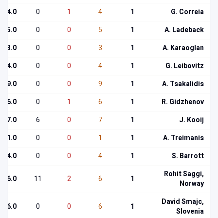
4.0
0
1
4
1
G. Correia
5.0
0
0
5
1
A. Ladeback
3.0
0
0
3
1
A. Karaoglan
4.0
0
0
4
1
G. Leibovitz
9.0
0
0
9
1
A. Tsakalidis
6.0
0
1
6
1
R. Gidzhenov
7.0
6
0
7
1
J. Kooij
1.0
0
0
1
1
A. Treimanis
4.0
0
0
4
1
S. Barrott
Rohit Saggi,
6.0
11
2
6
1
Norway
David Smajc,
6.0
0
0
6
1
Slovenia