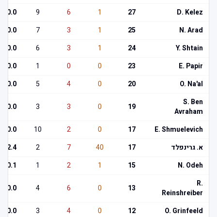
0.0
9
6
1
27
D. Kelez
0.0
7
3
1
25
N. Arad
0.0
6
3
1
24
Y. Shtain
0.0
1
0
0
23
E. Papir
0.0
5
4
0
20
O. Na'al
S. Ben
0.0
3
3
0
19
Avraham
0.0
10
2
0
17
E. Shmuelevich
א. גרינפלד
17
40
7
2
2.4
0.1
1
2
1
15
N. Odeh
R.
0.0
4
6
0
13
Reinshreiber
0.0
3
4
0
12
O. Grinfeeld