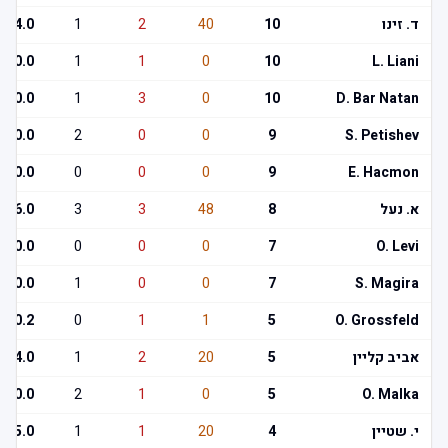
ד. זינו
10
40
2
1
4.0
0.0
1
1
0
10
L. Liani
0.0
1
3
0
10
D. Bar Natan
0.0
2
0
0
9
S. Petishev
0.0
0
0
0
9
E. Hacmon
א. נעל
8
48
3
3
6.0
0.0
0
0
0
7
O. Levi
0.0
1
0
0
7
S. Magira
0.2
0
1
1
5
O. Grossfeld
אביב קליין
5
20
2
1
4.0
0.0
2
1
0
5
O. Malka
י. שטיין
4
20
1
1
5.0