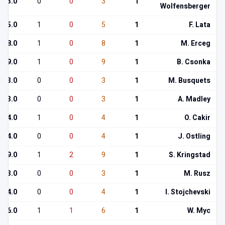
3.0
0
0
3
1
Wolfensberger
5.0
1
0
5
1
F. Lata
8.0
1
0
8
1
M. Erceg
9.0
1
0
9
1
B. Csonka
3.0
0
0
3
1
M. Busquets
3.0
0
0
3
1
A. Madley
4.0
1
0
4
1
O. Cakir
4.0
0
0
4
1
J. Ostling
9.0
1
2
9
1
S. Kringstad
3.0
0
0
3
1
M. Rusz
4.0
0
0
4
1
I. Stojchevski
6.0
1
1
6
1
W. Myc