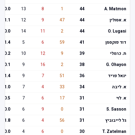
0.0
13
8
1
44
A. Matmon
א. אסולין
44
47
9
12
1.1
0.0
14
11
2
44
O. Lugasi
דוד פוקסמן
41
59
6
5
1.4
ת. כרמלי
39
9
12
10
0.2
0.1
9
16
2
38
G. Ohayon
יגאל פריד
36
51
7
9
1.4
א. ליבה
34
33
4
7
1.0
א. לוי
31
17
6
7
0.5
0.0
6
9
0
31
S. Sasson
גל לייבוביץ
31
56
4
6
1.8
0.0
4
6
0
30
T. Zatelman