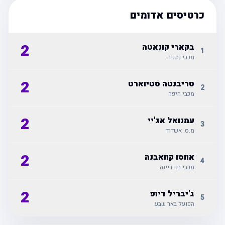
כרטיסים אדומים
2
בקארי קונאטה
1
מכבי נתניה
2
טריבנטה סטיוארט
2
מכבי חיפה
2
עמנואל אג'יי
3
מ.ס. אשדוד
2
אווסו קוואבנה
4
מכבי בני ריינה
2
ג'יבריל דיופ
5
הפועל באר שבע