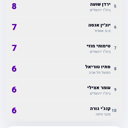
8
ירדן שועה
5
בית"ר ירושלים
7
יוג׳ין אנסה
6
מ.ס. אשדוד
7
טימותי מוזי
7
בית"ר ירושלים
6
סתיו טוריאל
8
הפועל תל אביב
6
עומר אצילי
9
בית"ר ירושלים
6
קנג'י גורה
10
מכבי חיפה