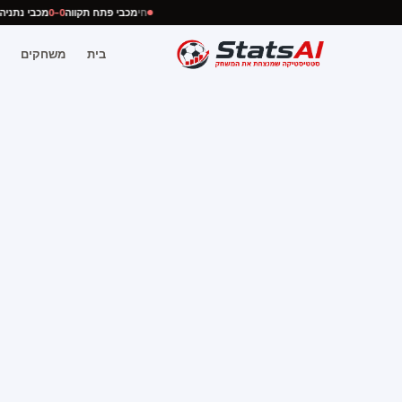
חי
מכבי פתח תקווה
0–0
מכבי נתנ
בית
משחקים