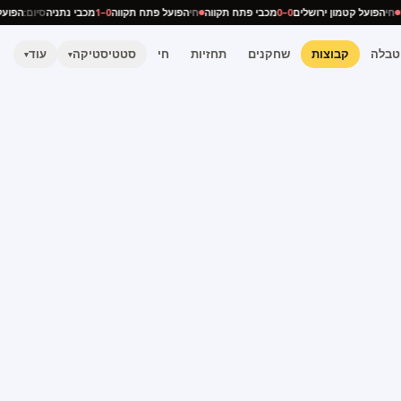
יה
חי
הפועל קטמון ירושלים
0–0
מכבי פתח תקווה
חי
הפועל פתח תקווה
0–1
מכבי נתניה
סיום:
הפ
טבלה
קבוצות
שחקנים
תחזיות
חי
סטטיסטיקה
עוד
▾
▾