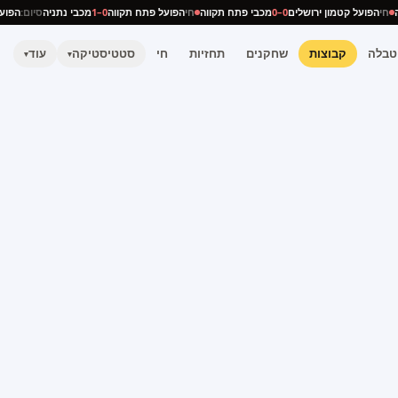
ניה
חי
הפועל קטמון ירושלים
0–0
מכבי פתח תקווה
חי
הפועל פתח תקווה
0–1
מכבי נתניה
סיום:
הפ
טבלה
קבוצות
שחקנים
תחזיות
חי
סטטיסטיקה
עוד
▾
▾