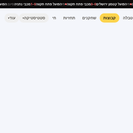
ניה
חי
הפועל קטמון ירושלים
0–0
מכבי פתח תקווה
חי
הפועל פתח תקווה
0–1
מכבי נתניה
סיום:
הפ
טבלה
קבוצות
שחקנים
תחזיות
חי
סטטיסטיקה
עוד
▾
▾