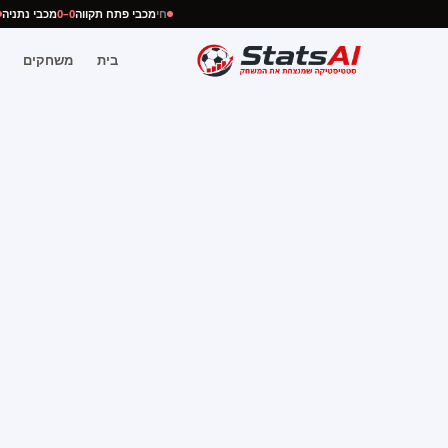
חי
מכבי פתח תקווה
0–0
מכבי נתנ
בית
משחקים