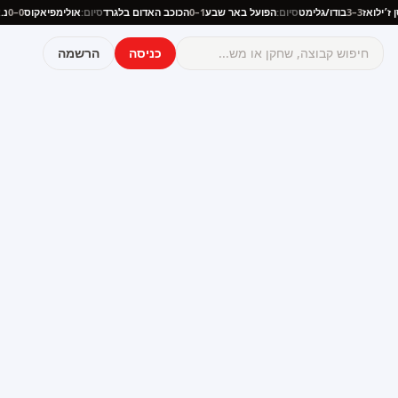
ון סן ז׳ילואז
3–3
בודו/גלימט
סיום:
הפועל באר שבע
1–0
הכוכב האדום בלגרד
סיום:
אולימפיאקוס
0–0
כניסה
הרשמה