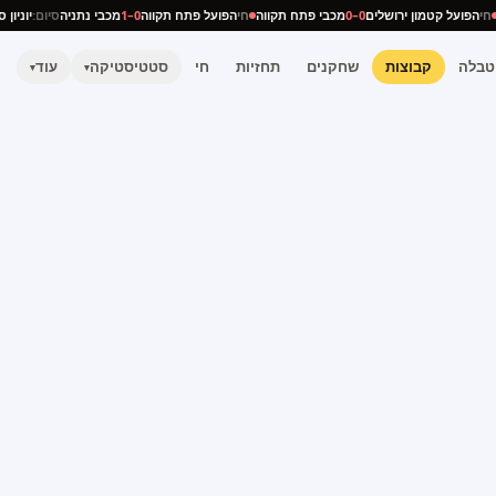
יה
חי
הפועל קטמון ירושלים
0–0
מכבי פתח תקווה
חי
הפועל פתח תקווה
0–1
מכבי נתניה
סיום:
יוני
טבלה
קבוצות
שחקנים
תחזיות
חי
סטטיסטיקה
עוד
▾
▾