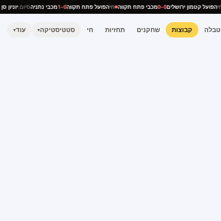
חי
הפועל קטמון ירושלים
0–0
מכבי פתח תקווה
חי
הפועל פתח תקווה
0–1
מכבי נתניה
סיום:
יוניון
טבלה
קבוצות
שחקנים
תחזיות
חי
סטטיסטיקה
עוד
▾
▾