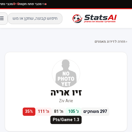
חי
מכבי פתח תקווה
0–0
מכבי נתניה
☰
‹ חזרה לדירוג מאמנים
זיו אריה
Ziv Arie
297
משחקים
נ'
105
ת'
81
ה'
111
%
35
Pts/Game
1.3