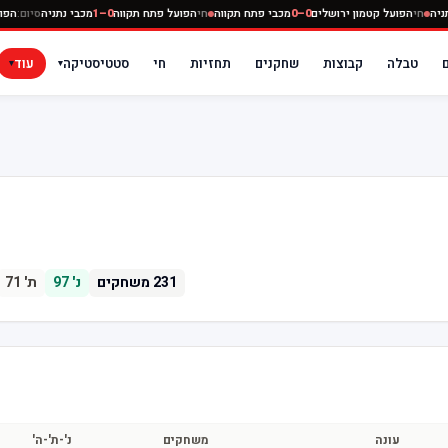
 נתניה
חי
הפועל קטמון ירושלים
0–0
מכבי פתח תקווה
חי
הפועל פתח תקווה
0–1
מכבי נתניה
סיום:
ה
טבלה
קבוצות
שחקנים
תחזיות
חי
סטטיסטיקה
עוד
▾
▾
231
משחקים
נ'
97
ת'
71
עונה
משחקים
נ'-ת'-ה'