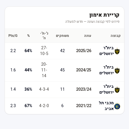
קריירת אימון
פירוט לפי קבוצה ועונה — חדש למעלה
נ'-ת'-
קבוצה
עונה
משחקים
%
Pts/G
ה'
בית"ר
-
27
2.2
64
%
42
2025/26
ירושלים
5
-
10
20
-
בית"ר
1.6
44
%
11
-
45
2024/25
ירושלים
14
בית"ר
1.4
36
%
4
-
3
-
4
11
2023/24
ירושלים
מכבי תל
2.3
67
%
4
-
2
-
0
6
2021/22
אביב