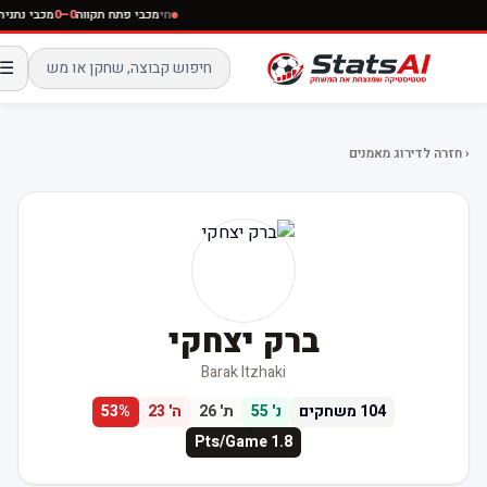
חי
מכבי פתח תקווה
0–0
מכבי נתניה
☰
‹ חזרה לדירוג מאמנים
ברק יצחקי
Barak Itzhaki
104
משחקים
נ'
55
ת'
26
ה'
23
%
53
Pts/Game
1.8