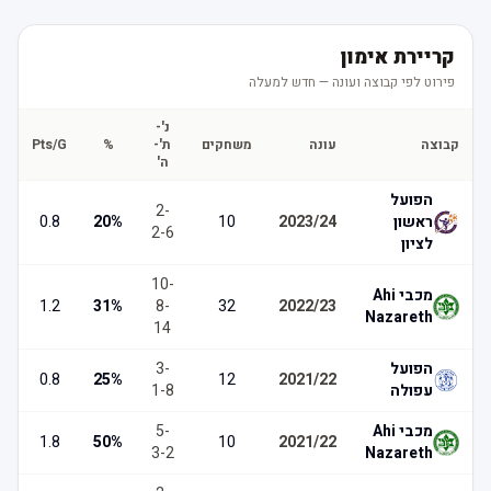
קריירת אימון
פירוט לפי קבוצה ועונה — חדש למעלה
נ'-
קבוצה
עונה
משחקים
ת'-
%
Pts/G
ה'
הפועל
2
-
ראשון
2023/24
10
%
20
0.8
2
-
6
לציון
10
-
מכבי Ahi
1.2
31
%
8
-
32
2022/23
Nazareth
14
הפועל
-
3
0.8
25
%
12
2021/22
עפולה
8
-
1
מכבי Ahi
-
5
1.8
50
%
10
2021/22
3
-
2
Nazareth