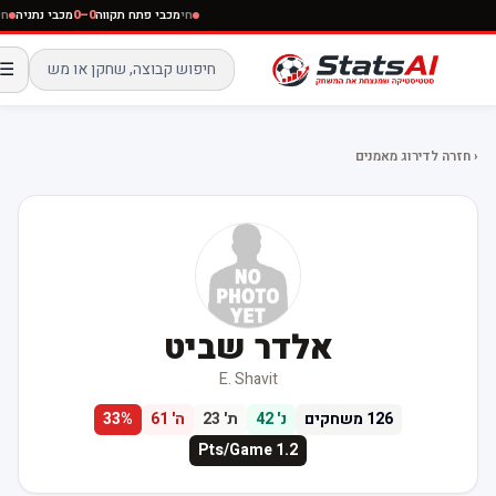
חי
מכבי פתח תקווה
0–0
מכבי נתניה
חי
ה
☰
‹ חזרה לדירוג מאמנים
אלדר שביט
E. Shavit
126
משחקים
נ'
42
ת'
23
ה'
61
%
33
Pts/Game
1.2