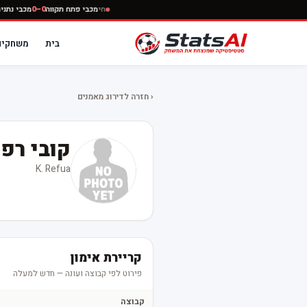
חי
מכבי פתח תקווה
0–0
מכבי נ
בית
משחקים
‹ חזרה לדירוג מאמנים
קובי רפ
K. Refua
קריירת אימון
פירוט לפי קבוצה ועונה — חדש למעלה
קבוצה