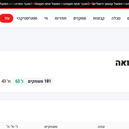
תניה
חי
הפועל קטמון ירושלים
0–0
מכבי פתח תקווה
חי
הפועל פתח תקווה
0–1
מכבי נתניה
סיום:
הפו
טבלה
קבוצות
שחקנים
תחזיות
חי
סטטיסטיקה
עוד
▾
▾
ואה
181
משחקים
נ'
63
ת'
43
עונה
משחקים
נ'-ת'-ה'