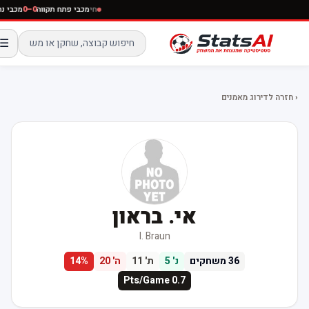
חי
מכבי פתח תקווה
0–0
מכבי נתנ
☰
‹ חזרה לדירוג מאמנים
אי. בראון
I. Braun
36
משחקים
נ'
5
ת'
11
ה'
20
%
14
Pts/Game
0.7