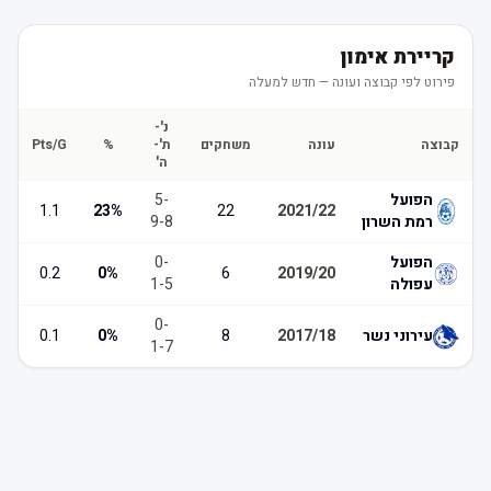
קריירת אימון
פירוט לפי קבוצה ועונה — חדש למעלה
נ'-
קבוצה
עונה
משחקים
ת'-
%
Pts/G
ה'
הפועל
-
5
1.1
23
%
22
2021/22
רמת השרון
8
-
9
הפועל
-
0
0.2
0
%
6
2019/20
עפולה
5
-
1
0
-
עירוני נשר
2017/18
8
%
0
0.1
1
-
7