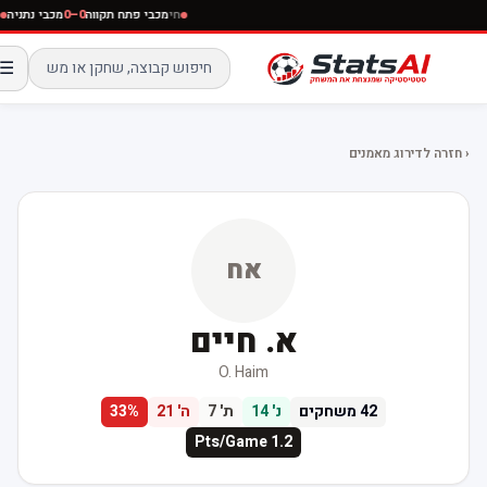
חי
מכבי פתח תקווה
0–0
מכבי נתניה
חי
☰
‹ חזרה לדירוג מאמנים
אח
א. חיים
O. Haim
42
משחקים
נ'
14
ת'
7
ה'
21
%
33
Pts/Game
1.2