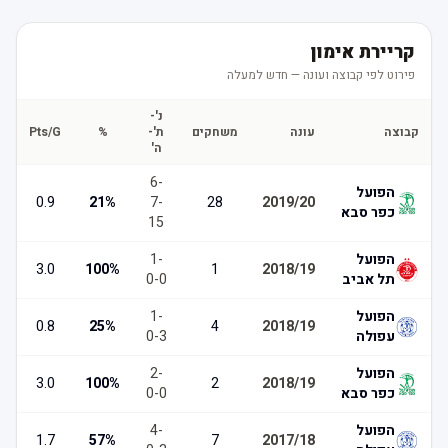
קריירת אימון
פירוט לפי קבוצה ועונה — חדש למעלה
נ'-
קבוצה
עונה
משחקים
ת'-
%
Pts/G
ה'
6
-
הפועל
0.9
21
%
7
-
28
2019/20
כפר סבא
15
הפועל
-
1
3.0
100
%
1
2018/19
תל אביב
0
-
0
הפועל
-
1
0.8
25
%
4
2018/19
עפולה
3
-
0
הפועל
-
2
3.0
100
%
2
2018/19
כפר סבא
0
-
0
הפועל
-
4
1.7
57
%
7
2017/18