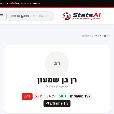
חי
מכבי פתח תקווה
0–0
מכבי נתניה
☰
‹ חזרה לדירוג מאמנים
רב
רן בן שמעון
R. Ben Shimon
157
משחקים
נ'
58
ת'
34
ה'
65
%
37
Pts/Game
1.3