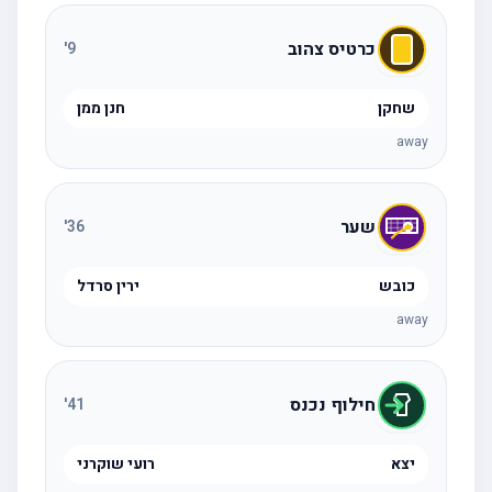
כרטיס צהוב
'
9
שחקן
חנן ממן
away
שער
'
36
כובש
ירין סרדל
away
חילוף נכנס
'
41
יצא
רועי שוקרני