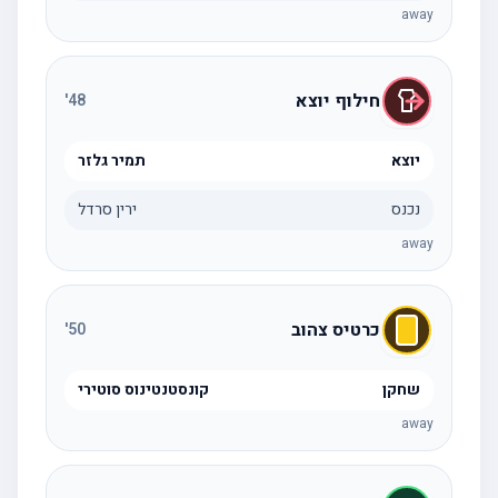
away
חילוף יוצא
'
48
יוצא
תמיר גלזר
נכנס
ירין סרדל
away
כרטיס צהוב
'
50
שחקן
קונסטנטינוס סוטירי
away