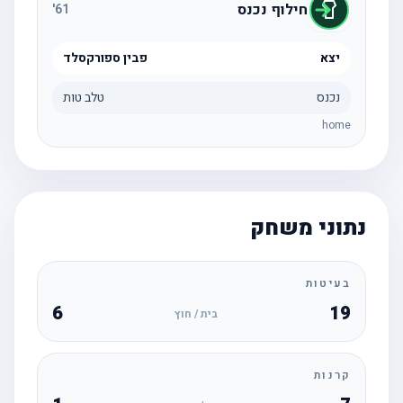
חילוף נכנס
'
61
יצא
פבין ספורקסלד
נכנס
טלב טות
home
נתוני משחק
בעיטות
6
19
בית / חוץ
קרנות