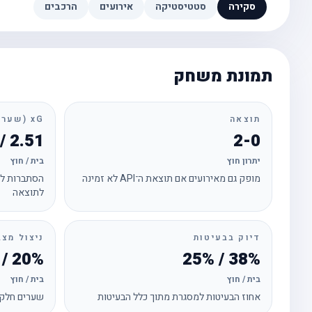
סקירה
סטטיסטיקה
אירועים
הרכבים
תמונת משחק
תוצאה
xG (שערים צפויים)
2.51 / 0.17
2-0
יתרון חוץ
בית / חוץ
מופק גם מאירועים אם תוצאת ה־API לא זמינה
הסתברות לכ
לתוצאה
דיוק בבעיטות
ניצול מצב
20% / 0%
38% / 25%
בית / חוץ
בית / חוץ
אחוז הבעיטות למסגרת מתוך כלל הבעיטות
שערים חלקי