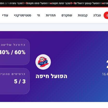
מכבי נתניה
חי
הפועל קטמון ירושלים
0–0
מכבי פתח תקווה
חי
הפועל פתח תקווה
0–1
מכבי נתני
טבלה
קבוצות
שחקנים
תחזיות
חי
סטטיסטיקה
עוד
▾
▾
כדורגל שליטה
60% / 40%
כרטיסים צהובים
הפועל חיפה
3 / 5