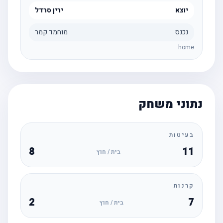
יוצא
ירין סרדל
נכנס
מוחמד קמר
home
נתוני משחק
בעיטות
8
11
בית / חוץ
קרנות
2
7
בית / חוץ