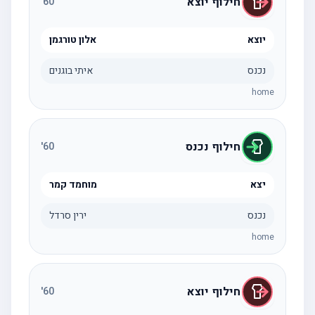
חילוף יוצא
'
60
יוצא
אלון טורגמן
נכנס
איתי בוגנים
home
חילוף נכנס
'
60
יצא
מוחמד קמר
נכנס
ירין סרדל
home
חילוף יוצא
'
60