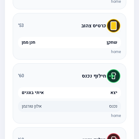
home
כרטיס צהוב
'
53
שחקן
חנן ממן
home
חילוף נכנס
'
60
יצא
איתי בוגנים
נכנס
אלון טורגמן
home