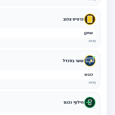
כרטיס צהוב
שחקן
away
שער בפנדל
כובש
away
חילוף נכנס