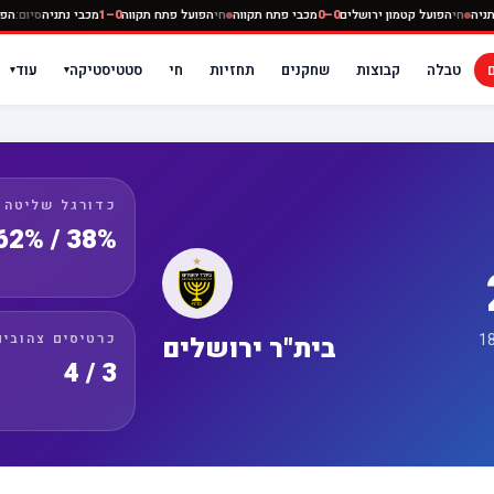
מכבי נתניה
חי
הפועל קטמון ירושלים
0–0
מכבי פתח תקווה
חי
הפועל פתח תקווה
0–1
מכבי נתניה
טבלה
קבוצות
שחקנים
תחזיות
חי
סטטיסטיקה
עוד
▾
▾
כדורגל שליטה
38% / 62%
כרטיסים צהובים
בית"ר ירושלים
3 / 4