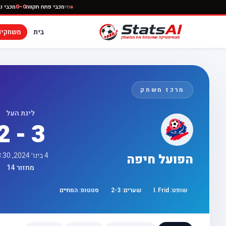
חי
מכבי פתח תקווה
0–0
בית
משחקים
מרכז משחק
ליגת העל
2 - 3
4 בינו׳ 2024, 18:30
הפועל חיפה
מחזור 14
שופט:
I. Frid
שערים:
3
-
2
סטטוס:
הסתיים