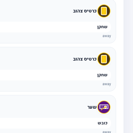
כרטיס צהוב
שחקן
away
כרטיס צהוב
שחקן
away
שער
כובש
away