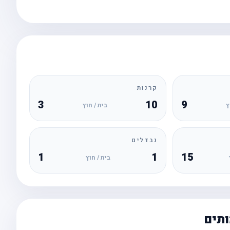
קרנות
3
10
9
ץ
בית / חוץ
נבדלים
1
1
15
בית / חוץ
ותים