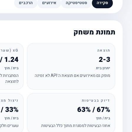
סקירה
סטטיסטיקה
אירועים
הרכבים
תמונת משחק
תוצאה
xG (שערים צפויים)
1.24 / 2.42
2-3
יתרון בית
בית / חוץ
מופק גם מאירועים אם תוצאת ה־API לא זמינה
הסתברות לכ
לתוצאה
דיוק בבעיטות
ניצול מצב
33% / 30%
67% / 63%
בית / חוץ
בית / חוץ
אחוז הבעיטות למסגרת מתוך כלל הבעיטות
שערים חלקי