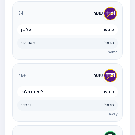
שער
'
34
כובש
טל בן
מבשל
מאור לוי
home
שער
'
46
+1
כובש
ליאור רפלוב
מבשל
די סבי
away