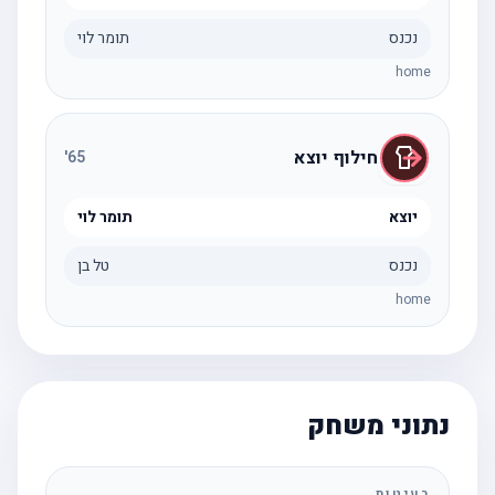
נכנס
תומר לוי
home
חילוף יוצא
'
65
יוצא
תומר לוי
נכנס
טל בן
home
נתוני משחק
בעיטות