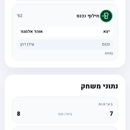
חילוף נכנס
'
62
יצא
אוהד אלמגור
נכנס
עידן דהן
away
נתוני משחק
בעיטות
8
7
בית / חוץ