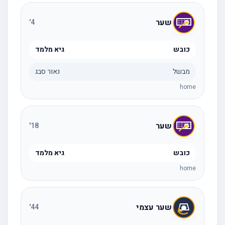
שער
'
4
כובש
גיא מלמד
מבשל
נאור סבג
home
שער
'
18
כובש
גיא מלמד
home
שער עצמי
'
44