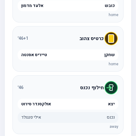
כובש
אלעד מדמון
home
כרטיס צהוב
'
46
+1
שחקן
טייריס אסנטה
home
חילוף נכנס
'
46
יצא
אולקסנדר סירוט
נכנס
אילי פנגולד
away