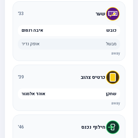
שער
'
33
כובש
איבה רנסום
מבשל
אופק נדיר
away
כרטיס צהוב
'
39
שחקן
אוהד אלמגור
away
חילוף נכנס
'
46