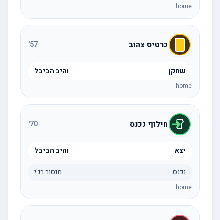
home
כרטיס צהוב
'
57
שחקן
והיב הביבל
home
חילוף נכנס
'
70
יצא
והיב הביבל
נכנס
מנסור בג'י
home