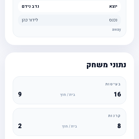
יוצא
נדב נידם
נכנס
לידור כהן
away
נתוני משחק
בעיטות
9
16
בית / חוץ
קרנות
2
8
בית / חוץ