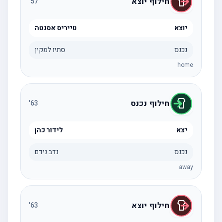
חילוף יוצא
'
57
יוצא
טייריס אסנטה
נכנס
סתיו למקין
home
חילוף נכנס
'
63
יצא
לידור כהן
נכנס
נדב נידם
away
חילוף יוצא
'
63