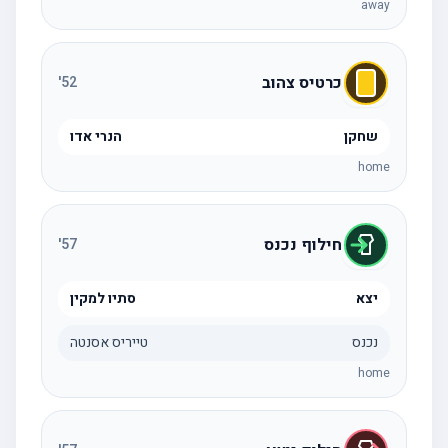
away
כרטיס צהוב
'
52
שחקן
הנרי אדו
home
חילוף נכנס
'
57
יצא
סתיו למקין
נכנס
טייריס אסנטה
home