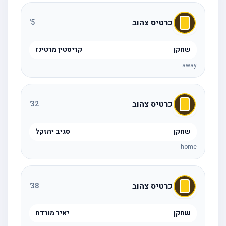
כרטיס צהוב
'
5
שחקן
קריסטין מרטינז
away
כרטיס צהוב
'
32
שחקן
סגיב יהזקל
home
כרטיס צהוב
'
38
שחקן
יאיר מורדח