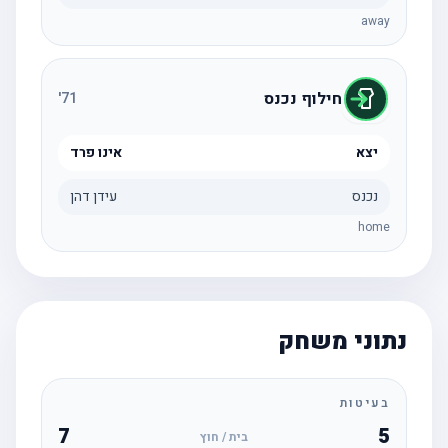
away
חילוף נכנס
'
71
יצא
אינו פרד
נכנס
עידן דהן
home
נתוני משחק
בעיטות
7
5
בית / חוץ