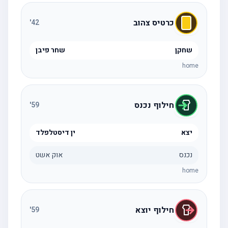
כרטיס צהוב
'
42
שחקן
שחר פיבן
home
חילוף נכנס
'
59
יצא
ין דיסטלפלד
נכנס
אוק אשט
home
חילוף יוצא
'
59