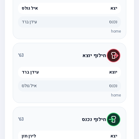
יצא
איל גולס
נכנס
עידן ברד
home
חילוף יוצא
'
63
יוצא
עידן ברד
נכנס
איל גולס
home
חילוף נכנס
'
63
יצא
לירן חזן