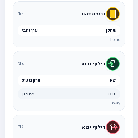
כרטיס צהוב
'
-5
שחקן
ערן זהבי
home
חילוף נכנס
'
32
יצא
מרון גנטוס
נכנס
איתי בן
away
חילוף יוצא
'
32