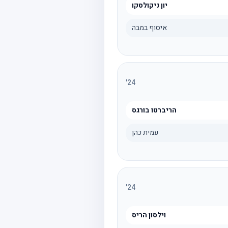
יון ניקולסקו
איסוף במבה
'
24
הריברטו בורגס
עמית כהן
'
24
וילסון הריס