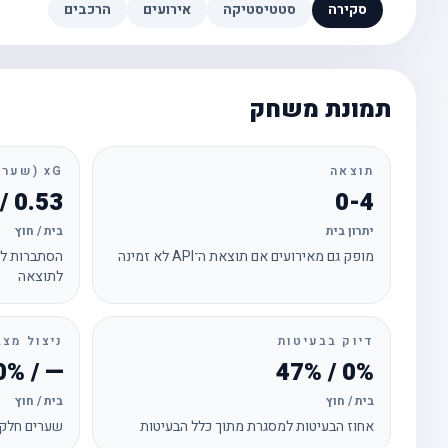
סקירה
סטטיסטיקה
אירועים
הרכבים
תמונת משחק
תוצאה
xG (שערים צפויים)
0.53 / 2.09
0-4
יתרון בית
בית / חוץ
מופק גם מאירועים אם תוצאת ה־API לא זמינה
הסתברות לכ
לתוצאה
דיוק בבעיטות
ניצול מצב
— / 50%
0% / 47%
בית / חוץ
בית / חוץ
אחוז הבעיטות למסגרת מתוך כלל הבעיטות
שערים חלקי