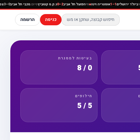
י נתניה
חי
בית"ר ירושלים
1–1
אוסטריה וינה
חי
הפועל תל אביב
2–0
ג.ק.ס קטוביץ
סיום:
מכבי תל א
כניסה
הרשמה
בעיטות למסגרת
0 / 8
חילופים
5 / 5