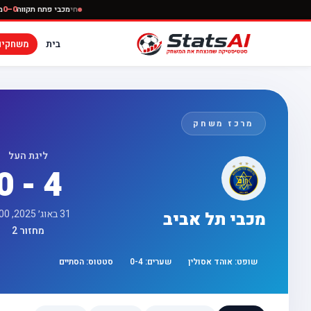
חי
מכבי פתח ת
בית
משחקים
מרכז משחק
ליגת העל
0 - 4
31 באוג׳ 2025, 17:00
מכבי תל אביב
מחזור 2
שופט:
אוהד אסולין
שערים:
4
-
0
סטטוס:
הסתיים