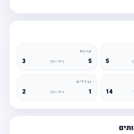
קרנות
3
5
5
ץ
בית / חוץ
נבדלים
2
1
14
בית / חוץ
ותים