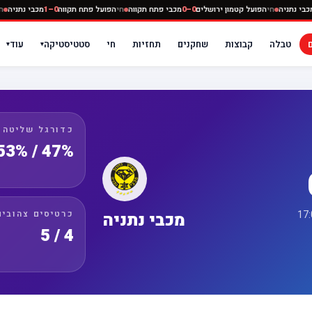
קווה
0–0
מכבי נתניה
חי
הפועל קטמון ירושלים
0–0
מכבי פתח תקווה
חי
הפועל פתח תקווה
0–1
מכב
טבלה
קבוצות
שחקנים
תחזיות
חי
סטטיסטיקה
עוד
▾
▾
כדורגל שליטה
47% / 53%
כרטיסים צהובים
מכבי נתניה
4 / 5