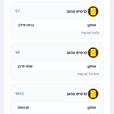
כרטיס צהוב
'
37
שחקן
ברונו סילב
Hapoel Haifa
כרטיס צהוב
'
40
שחקן
שחר פיבן
Hapoel Tel Aviv
כרטיס צהוב
'
45
+2
שחקן
סן גומס