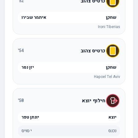
כרטיס צהוב
'
52
שחקן
איתמר שבירו
Ironi Tiberias
כרטיס צהוב
'
54
שחקן
יזן נסר
Hapoel Tel Aviv
חילוף יוצא
'
58
יוצא
יונתן טפר
נכנס
י סויס