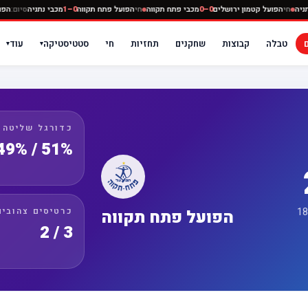
מכבי נתניה
חי
הפועל קטמון ירושלים
0–0
מכבי פתח תקווה
חי
הפועל פתח תקווה
0–1
מכבי נתניה
טבלה
קבוצות
שחקנים
תחזיות
חי
סטטיסטיקה
עוד
▾
▾
כדורגל שליטה
51% / 49%
כרטיסים צהובים
הפועל פתח תקווה
3 / 2