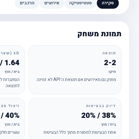
סקירה
סטטיסטיקה
אירועים
הרכבים
תמונת משחק
תוצאה
xG (שערים צפויים)
1.64 / 1.71
2-2
תיקו
בית / חוץ
מופק גם מאירועים אם תוצאת ה־API לא זמינה
הסתברות לכ
לתוצאה
דיוק בבעיטות
ניצול מצב
40% / 67%
38% / 20%
בית / חוץ
בית / חוץ
אחוז הבעיטות למסגרת מתוך כלל הבעיטות
שערים חלקי