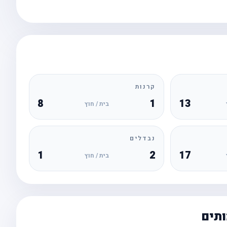
קרנות
8
1
13
בית / חוץ
נבדלים
1
2
17
בית / חוץ
ותים