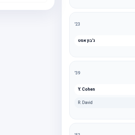
'
23
ג'בון אסט
'
39
Y. Cohen
R. David