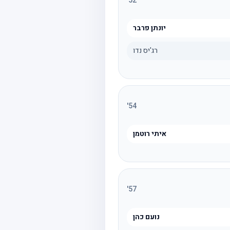
'
52
יונתן פרבר
רג'יס נדו
'
54
איתי רוטמן
'
57
נועם כהן