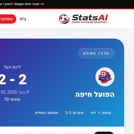
חי
מכבי פתח תקווה
0–0
בית
משחקים
מרכז משחק
ליגת העל
2 - 2
9 בנוב׳ 2025, 18:00
הפועל חיפה
מחזור 10
שופט:
ד. זינו
שערים:
2
-
2
סטטוס:
הסתיים