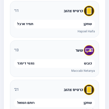
כרטיס צהוב
'
11
שחקן
תמיר ארבל
Hapoel Haifa
שער
'
13
כובש
גונטי דימנד
Maccabi Netanya
כרטיס צהוב
'
21
שחקן
רותם הטואל