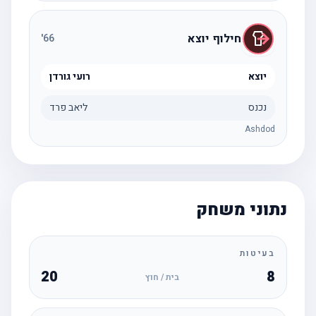
חילוף יוצא
'
66
יוצא
רועי גורדן
נכנס
ליאב פרד
Ashdod
נתוני משחק
בעיטות
20
8
בית / חוץ