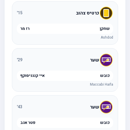
כרטיס צהוב
'
15
שחקן
רז מר
Ashdod
שער
'
29
כובש
איי קנגניסוקף
Maccabi Haifa
שער
'
43
כובש
פטר אגב