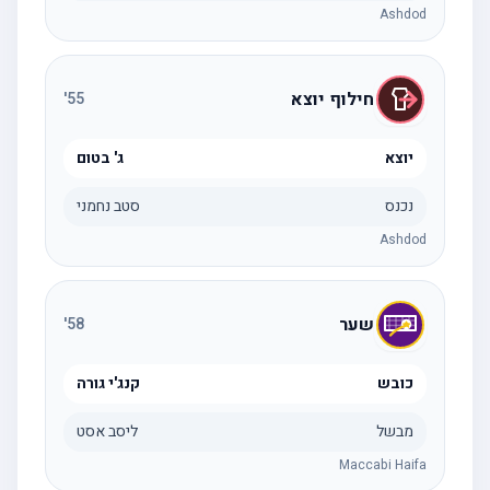
Ashdod
חילוף יוצא
'
55
יוצא
ג' בטום
נכנס
סטב נחמני
Ashdod
שער
'
58
כובש
קנג'י גורה
מבשל
ליסב אסט
Maccabi Haifa