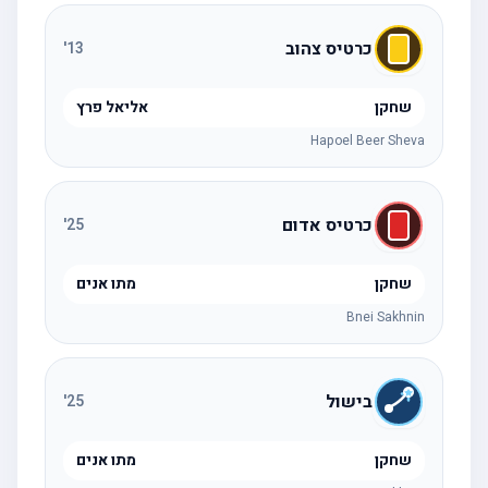
כרטיס צהוב
'
13
שחקן
אליאל פרץ
Hapoel Beer Sheva
כרטיס אדום
'
25
שחקן
מתו אנים
Bnei Sakhnin
בישול
'
25
שחקן
מתו אנים