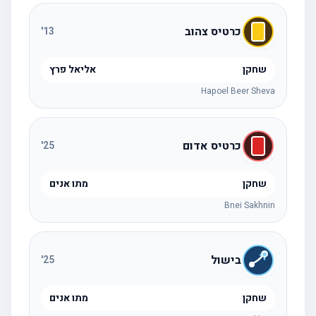
כרטיס צהוב
'
13
שחקן
אליאל פרץ
Hapoel Beer Sheva
כרטיס אדום
'
25
שחקן
מתו אנים
Bnei Sakhnin
בישול
'
25
שחקן
מתו אנים