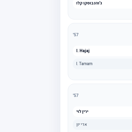
ג'והנבוסקו קלו
'
57
I. Hajaj
I. Tamam
'
57
ירין לוי
אדי יון