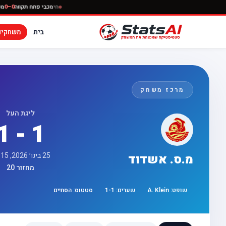
חי
מכבי פתח תק
בית
משחקים
מרכז משחק
ליגת העל
1 - 1
25 בינו׳ 2026, 18:15
מ.ס. אשדוד
מחזור 20
שופט:
A. Klein
שערים:
1
-
1
סטטוס:
הסתיים