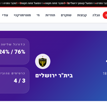
ווה
0–0
מכבי נתניה
חי
הפועל קטמון ירושלים
0–0
מכבי פתח תקווה
חי
הפועל פתח תקווה
0–1
מכבי
טבלה
קבוצות
שחקנים
תחזיות
חי
סטטיסטיקה
עוד
▾
▾
כדורגל שליטה
76% / 24%
כרטיסים צהובים
בית"ר ירושלים
3 / 4