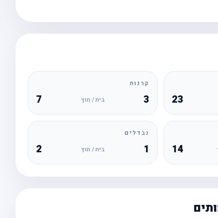
קרנות
7
3
23
בית / חוץ
נבדלים
2
1
14
בית / חוץ
ותים