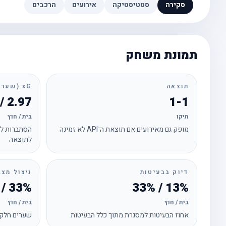
סקירה
סטטיסטיקה
אירועים
הרכבים
תמונת משחק
תוצאה
xG (שערים צפויים)
2.97 / 1.47
1-1
תיקו
בית / חוץ
מופק גם מאירועים אם תוצאת ה־API לא זמינה
הסתברות לכ
לתוצאה
דיוק בבעיטות
ניצול מצב
33% / 33%
13% / 33%
בית / חוץ
בית / חוץ
אחוז הבעיטות למסגרת מתוך כלל הבעיטות
שערים חלקי