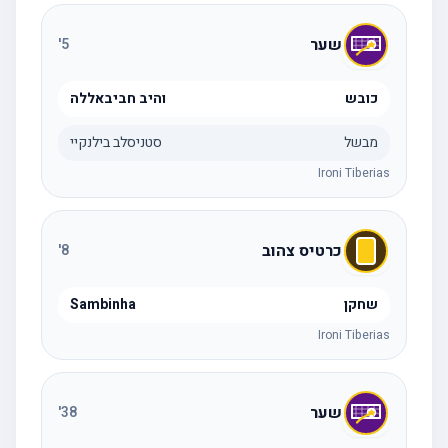
שער
'
5
כובש
והיב חביבאללה
מבשל
סטניסלב בילנקיי
Ironi Tiberias
כרטיס צהוב
'
8
שחקן
Sambinha
Ironi Tiberias
שער
'
38