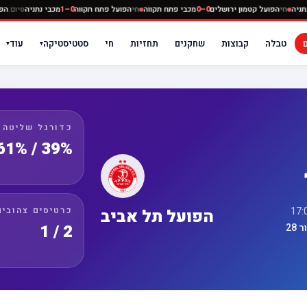
0–0
מכבי נתניה
חי
הפועל קטמון ירושלים
0–0
מכבי פתח תקווה
חי
הפועל פתח תקווה
0–1
מכבי נת
טבלה
קבוצות
שחקנים
תחזיות
חי
סטטיסטיקה
עוד
▾
▾
כדורגל שליטה
39% / 61%
כרטיסים צהובים
הפועל תל אביב
2 / 1
28