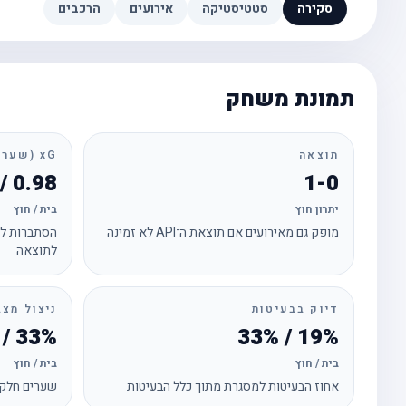
סקירה
סטטיסטיקה
אירועים
הרכבים
תמונת משחק
תוצאה
xG (שערים צפויים)
0.98 / 1.01
1-0
יתרון חוץ
בית / חוץ
מופק גם מאירועים אם תוצאת ה־API לא זמינה
הסתברות לכ
לתוצאה
דיוק בבעיטות
ניצול מצב
33% / 0%
19% / 33%
בית / חוץ
בית / חוץ
אחוז הבעיטות למסגרת מתוך כלל הבעיטות
שערים חלקי