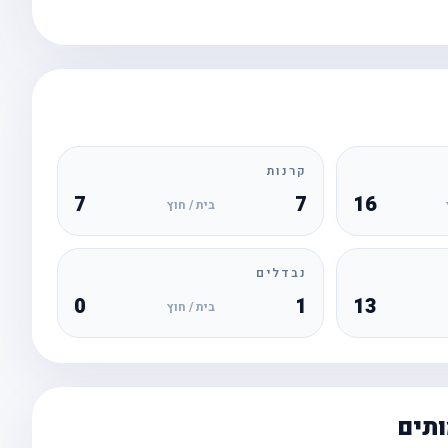
קרנות
7
7
16
בית / חוץ
נבדלים
0
1
13
בית / חוץ
ותים