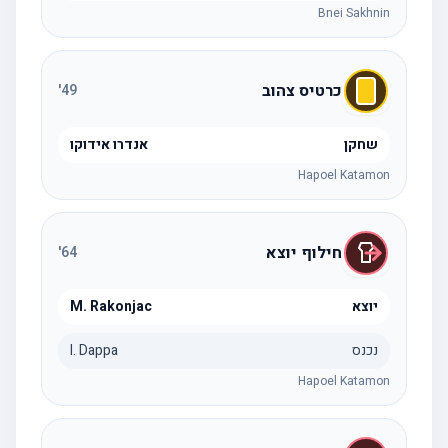
Bnei Sakhnin
כרטיס צהוב
'
49
שחקן
אנדרו אידוקו
Hapoel Katamon
חילוף יוצא
'
64
יוצא
M. Rakonjac
נכנס
I. Dappa
Hapoel Katamon