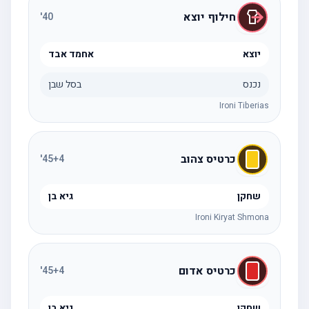
חילוף יוצא
'
40
יוצא
אחמד אבד
נכנס
בסל שבן
Ironi Tiberias
כרטיס צהוב
'
45
+4
שחקן
גיא בן
Ironi Kiryat Shmona
כרטיס אדום
'
45
+4
שחקן
גיא בן