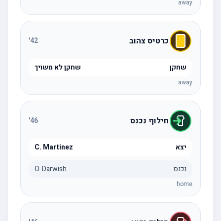
away
כרטיס צהוב
'
42
שחקן
שחקן לא משויך
away
חילוף נכנס
'
46
יצא
C. Martinez
נכנס
O. Darwish
home