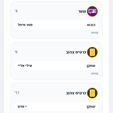
שער
'
4
כובש
פטר מיחל
away
כרטיס צהוב
'
6
שחקן
אילי אליי
away
כרטיס צהוב
'
11
שחקן
י סויס