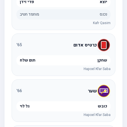
יוצא
פדי זידן
נכנס
מוחמד חטיב
Kafr Qasim
כרטיס אדום
'
65
שחקן
תום שלח
Hapoel Kfar Saba
שער
'
66
כובש
גל לוי
Hapoel Kfar Saba