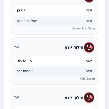
יוצא
יני בן
נכנס
יואל אביחצירה
Hapoel Kfar Saba
חילוף יוצא
'
59
יוצא
אדהם סוד
נכנס
אברהם בדר
Kafr Qasim
חילוף יוצא
'
59