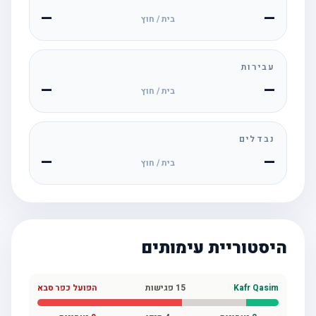
—
—
בית / חוץ
עבירות
—
—
בית / חוץ
נבדלים
—
—
בית / חוץ
היסטוריית עימותים
Kafr Qasim
15
פגישות
הפועל כפר סבא