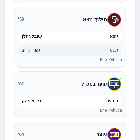
חילוף יוצא
'
59
יוצא
שובל גוזלן
נכנס
נהורי קריב
Bnei Yehuda
שער בפנדל
'
62
כובש
גיל איצהק
Bnei Yehuda
שער
'
64