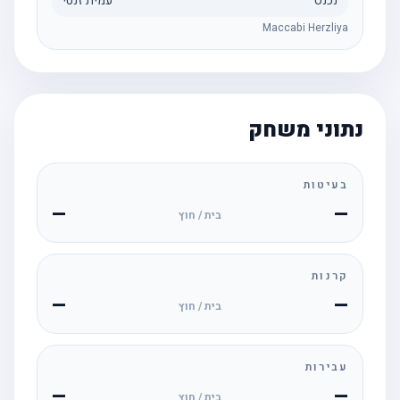
נכנס
עמית זנטי
Maccabi Herzliya
נתוני משחק
בעיטות
—
—
בית / חוץ
קרנות
—
—
בית / חוץ
עבירות
—
—
בית / חוץ