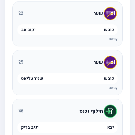
שער
'
22
כובש
יקוב אב
away
שער
'
25
כובש
שניר טליאס
away
חילוף נכנס
'
46
יצא
יניב בריק