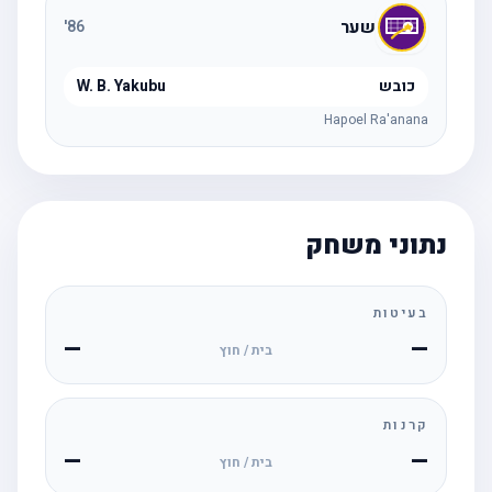
שער
'
86
כובש
W. B. Yakubu
Hapoel Ra'anana
נתוני משחק
בעיטות
—
—
בית / חוץ
קרנות
—
—
בית / חוץ