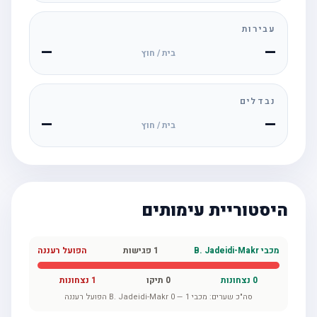
עבירות
—
—
בית / חוץ
נבדלים
—
—
בית / חוץ
היסטוריית עימותים
מכבי B. Jadeidi-Makr
1
פגישות
הפועל רעננה
0
נצחונות
0
תיקו
1
נצחונות
סה"כ שערים:
מכבי B. Jadeidi-Makr
1
—
0
הפועל רעננה