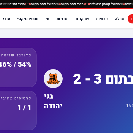
ה
0–0
מכבי נתניה
חי
הפועל קטמון ירושלים
0–0
מכבי פתח תקווה
חי
הפועל פתח תקווה
0–1
מכבי נת
טבלה
קבוצות
שחקנים
תחזיות
חי
סטטיסטיקה
עוד
▾
▾
כדורגל שליטה
54% / 46%
2 - 3 הארכה (2 - 2 בתום
בני
כרטיסים צהובים
יהודה
1 / 1