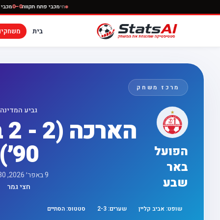
חי
מכבי פתח תקוו
בית
משחקים
מרכז משחק
גביע המדינה
90׳)
הפועל
באר
9 באפר׳ 2026, 16:30
שבע
חצי גמר
שופט:
אביב קליין
שערים:
3
-
2
סטטוס:
הסתיים