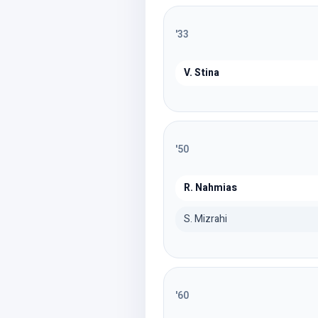
'
33
V. Stina
'
50
R. Nahmias
S. Mizrahi
'
60