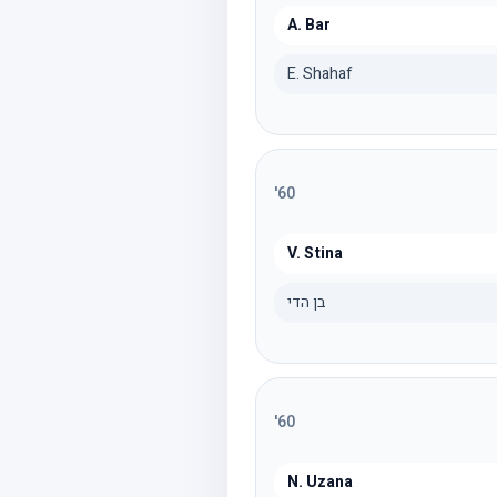
A. Bar
E. Shahaf
'
60
V. Stina
בן הדי
'
60
N. Uzana