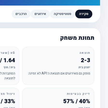
סקירה
סטטיסטיקה
אירועים
הרכבים
תמונת משחק
תוצאה
xG (שערים צפויים)
1.64 / 1.91
2-3
יתרון בית
בית / חוץ
מופק גם מאירועים אם תוצאת ה־API לא זמינה
הסתברות לכ
לתוצאה
דיוק בבעיטות
ניצול מצב
33% / 38%
40% / 57%