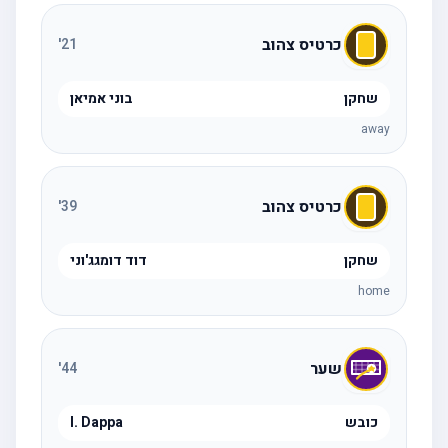
כרטיס צהוב
'
21
שחקן
בוני אמיאן
away
כרטיס צהוב
'
39
שחקן
דוד דומגג'וני
home
שער
'
44
כובש
I. Dappa